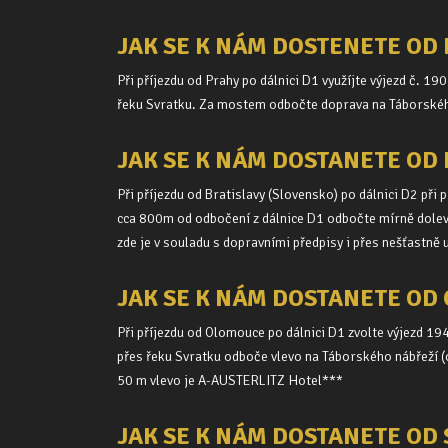
JAK SE K NÁM DOSTENETE OD 
Při příjezdu od Prahy po dálnici D1 využíjte výjezd č. 1
řeku Svratku. Za mostem odbočte doprava na Táborskéh
JAK SE K NÁM DOSTANETE OD 
Při příjezdu od Bratislavy (Slovensko) po dálnici D2 při
cca 800m od odbočení z dálnice D1 odbočte mírně doleva
zde je v souladu s dopravními předpisy i přes nešťastně
JAK SE K NÁM DOSTANETE OD
Při příjezdu od Olomouce po dálnici D1 zvolte výjezd 1
přes řeku Svratku odboče vlevo na Táborského nábřeží (o
50 m vlevo je A-AUSTERLITZ Hotel***
JAK SE K NÁM DOSTANETE OD 