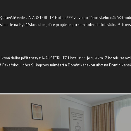
ýstaviště vede z A-AUSTERLITZ Hotelu*** vlevo po Táborského nábřeží podél ř
tanete na Rybářskou ulici, dále projdete parkem kolem letohrádku Mitrovsk
ková délka pěší trasy z A-AUSTERLITZ Hotelu*** je 1,9 km. Z hotelu se vydá
i Pekařskou, přes Šilingrovo náměstí a Dominikánskou ulicí na Dominikánsk