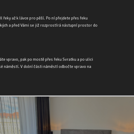
eky až k lávce pro pěší. Po ní přejdete přes řeku
ých a před Vámi se již rozprostírá nástupní prostor do
te vpravo, pak po mostě přes řeku Svratku a po ulici
é náměstí. V dolní části náměstí odbočte vpravo na