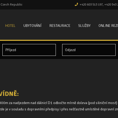
, Czech Republic
+420 603 513 197, +420 543 
HOTEL
UBYTOVÁNÍ
RESTAURACE
SLUŽBY
ONLINE RE
VÍDNĚ:
ca 800m za nadjezdem nad dálnicí D1 odbočte mírně doleva (pod silniční most
e je v souladu s dopravními předpisy i přes nešťastně umístěné dopravní zna