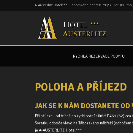
A-Austerlitz Hotel*** - Táborského nábřeží 790/3 - 639 00 Brno
RYCHLÁ REZERVACE POBYTU
POLOHA A PŘÍJEZD
JAK SE K NÁM DOSTANETE OD 
Při příjezdu od Vídně po rychlostní silnici E461 (52) c
Svratku odboče vlevo na Táborského nábřeží (odbočení zd
je A-AUSTERLITZ Hotel***