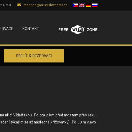
214 718
recepce@austerlitzhotel.cz
ZERVACE
KONTAKT
) na ulici Vídeňskou. Po cca 2 km před mostem přes řeku
čení týkající se až následné křižovatky). Po 50 m vlevo