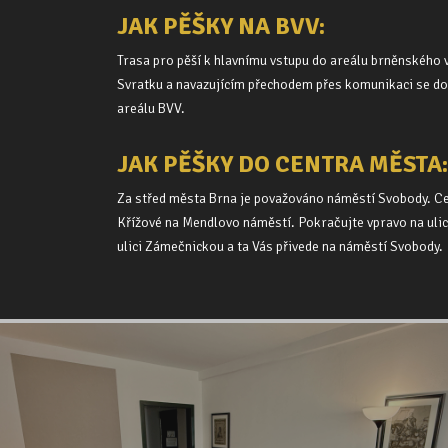
JAK PĚŠKY NA BVV:
Trasa pro pěší k hlavnímu vstupu do areálu brněnského v
Svratku a navazujícím přechodem přes komunikaci se dos
areálu BVV.
JAK PĚŠKY DO CENTRA MĚSTA:
Za střed města Brna je považováno náměstí Svobody. Cel
Křížové na Mendlovo náměstí. Pokračujte vpravo na ulic
ulici Zámečnickou a ta Vás přivede na náměstí Svobody.