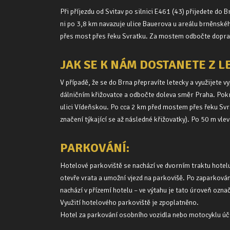
Při příjezdu od Svitav po silnici E461 (43) přijedete do
ni po 3,8 km navazuje ulice Bauerova u areálu brněnskéh
přes most přes řeku Svratku. Za mostem odbočte dopra
JAK SE K NÁM DOSTANETE Z L
V případě, že se do Brna přepravíte letecky a využijete
dálničním křižovatce a odbočte doleva směr Praha. Pokr
ulici Vídeňskou. Po cca 2 km před mostem přes řeku Svr
značení týkající se až následné křižovatky). Po 50 m v
PARKOVÁNÍ:
Hotelové parkoviště se nachází ve dvorním traktu hotelu.
otevře vrata a umožní vjezd na parkovišě. Po zaparkován
nachází v přízemí hotelu – ve výtahu je tato úroveň ozna
Využití hotelového parkoviště je zpoplatněno.
Hotel za parkování osobního vozidla nebo motocyklu účt