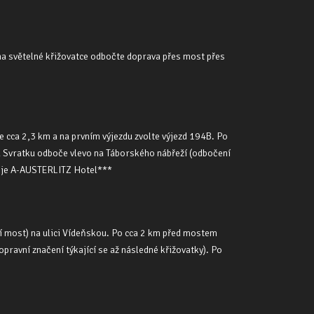
m na světelné křižovatce odbočte doprava přes most přes
te cca 2,3 km a na prvním výjezdu zvolte výjezd 194B. Po
u Svratku odboče vlevo na Táborského nábřeží (odbočení
vo je A-AUSTERLITZ Hotel***
ní most) na ulici Vídeňskou. Po cca 2 km před mostem
pravní značení týkající se až následné křižovatky). Po