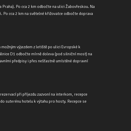
 na Praha). Po cca 2 km odbočte na ulici Žabovřeskou. Na
eň. Po cca 2 km na světelné křižovatce odbočte doprava
m možným výjezdem z letiště po ulici Evropské k
lnice D1 odbočte mírně doleva (pod silniční most) na
avními předpisy i přes nešťastně umístěné dopravní
rezervací při příjezdu zazvoní na interkom, recepce
 do suterénu hotelu k výtahu pro hosty. Recepce se