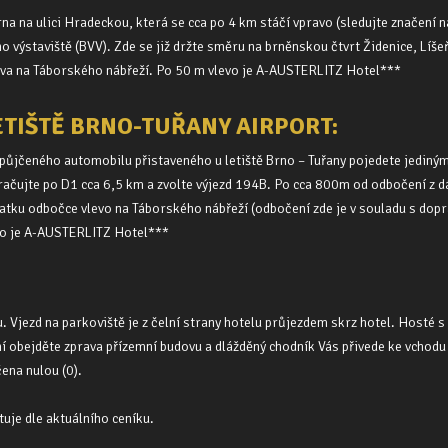
 Brna na ulici Hradeckou, která se cca po 4 km stáčí vpravo (sledujte značení
o výstaviště (BVV). Zde se již držte směru na brněnskou čtvrt Židenice, Líš
va na Táborského nábřeží. Po 50 m vlevo je A-AUSTERLITZ Hotel***
ETIŠTĚ BRNO-TUŘANY AIRPORT:
 vypůjčeného automobilu přistaveného u letiště Brno – Tuřany pojedete jediný
ačujte po D1 cca 6,5 km a zvolte výjezd 194B. Po cca 800m od odbočení z dá
atku odbočce vlevo na Táborského nábřeží (odbočení zde je v souladu s dopr
levo je A-AUSTERLITZ Hotel***
 Vjezd na parkoviště je z čelní strany hotelu průjezdem skrz hotel. Hosté s 
í obejděte zprava přízemní budovu a dlážděný chodník Vás přivede ke vchodu
čena nulou (0).
uje dle aktuálního ceníku.