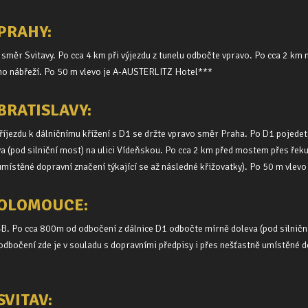
PRAHY:
90 směr Svitavy. Po cca 4 km při výjezdu z tunelu odbočte vpravo. Po cca 2 k
o nábřeží. Po 50 m vlevo je A-AUSTERLITZ Hotel***
BRATISLAVY:
 příjezdu k dálničnímu křížení s D1 se držte vpravo směr Praha. Po D1 pojede
 (pod silniční most) na ulici Vídeňskou. Po cca 2 km před mostem přes řek
 umístěné dopravní značení týkající se až následné křižovatky). Po 50 m vle
 OLOMOUCE:
94B. Po cca 800m od odbočení z dálnice D1 odbočte mírně doleva (pod silnič
dbočení zde je v souladu s dopravními předpisy i přes nešťastně umístěné do
SVITAV: